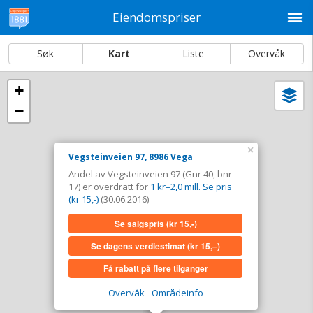
M
Eiendomspriser
Søk
Kart
Liste
Overvåk
+
Vi
Dato og sortering
−
i
ka
Vegsteinveien 97, 8986 Vega
×
Vegsteinveien 97, 8986 Vega
Tinglyst
30.06.2016
Andel av Vegsteinveien 97 (Gnr 40, bnr
Andel overdratt for
1 kr–2,0 mill. Se pris (kr 15,-)
17) er overdratt for
1 kr–2,0 mill. Se pris
Type
Annen anv. av grunn. Gnr 40 - Bnr 17
(kr 15,-)
(30.06.2016)
Se salgspris
(kr 15,-)
Se salgspris
(kr 15,-)
Se dagens verdiestimat
(kr 15,–)
Se dagens verdiestimat
(kr 15,–)
Få rabatt på flere tilganger
Få rabatt på flere tilganger
Overvåk
Områdeinfo
Overvåk område
Vis i kart