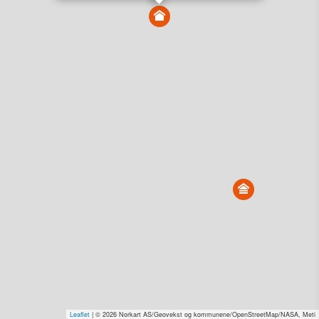
Vis alle eiendommer i kartet
Vis radon, kvikkleire, årlige trafikkdøgn eller flomfare i
kart
Overvåk og varsle om nye salg i området
Dato solgt er tinglyst dato. 1881 publiserer fortløpende mottatte data etter
endringer i offentlige registre.
Hva er salgspris og verdiestimat?
Om eiendomspriser
Kundeservice
Personvern og vilkår
Cookies
Nettstedskart
Tjenester fra
1881 Group
Prisradar
Tjenestetorget.no
Tfinans.no
Fixa
Fixa Håndverker
Leaflet
| © 2026 Norkart AS/Geovekst og kommunene/OpenStreetMap/NASA, Meti