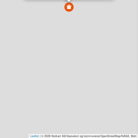
Få rabatt på flere tilganger
Overvåk område
Vis i kart
Vis alle eiendommer i kartet
Vis radon, kvikkleire, årlige trafikkdøgn eller flomfare i
kart
Overvåk og varsle om nye salg i området
Dato solgt er tinglyst dato. 1881 publiserer fortløpende mottatte data etter
endringer i offentlige registre.
Hva er salgspris og verdiestimat?
Om eiendomspriser
Kundeservice
Personvern og vilkår
Cookies
Nettstedskart
Leaflet
| © 2026 Norkart AS/Geovekst og kommunene/OpenStreetMap/NASA, Meti