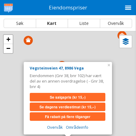
M
Eiendomspriser
Søk
Kart
Liste
Overvåk
+
Vi
Dato og sortering
−
i
ka
Vegsteinveien 47, 8986 Vega
×
Vegsteinveien 47, 8986 Vega
Tinglyst
13.02.2012
Eiendommen (Gnr 38, bnr 102) har vært
Overdratt for
1 kr–2,0 mill. Se pris (kr 15,-)
del av en annen overdragelse ( - Gnr 38,
(Er del av en annen overdragelse.
Se
bnr 4)
info om eiendommen
)
Se salgspris
(kr 15,-)
Type
Landbruk/fiske. Gnr 38 - Bnr 102
Se dagens verdiestimat
(kr 15,–)
Se salgspris
(kr 15,-)
Få rabatt på flere tilganger
Se dagens verdiestimat
(kr 15,–)
Overvåk
Områdeinfo