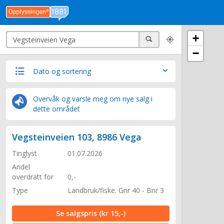
Søk
+
Søk
−
Dato og sortering
Overvåk og varsle meg om nye salg i
dette området
Vegsteinveien 103, 8986 Vega
Tinglyst
01.07.2026
Andel
overdratt for
0,-
Type
Landbruk/fiske. Gnr 40 - Bnr 3
Se salgspris
(kr 15,-)