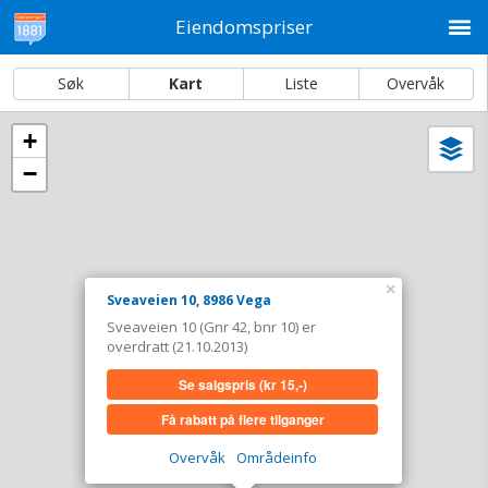
M
Eiendomspriser
Søk
Kart
Liste
Overvåk
+
Vi
Dato og sortering
−
i
ka
Sveaveien 10, 8986 Vega
Tinglyst
21.10.2013
Overdratt for
0,-
×
Sveaveien 10, 8986 Vega
Type
Annen anv. av grunn. Gnr 42 - Bnr 10
Sveaveien 10 (Gnr 42, bnr 10) er
overdratt (21.10.2013)
Se salgspris
(kr 15,-)
Se salgspris
(kr 15,-)
Få rabatt på flere tilganger
Få rabatt på flere tilganger
Overvåk område
Vis i kart
Overvåk
Områdeinfo