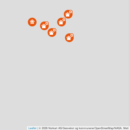
Sørbygdveien 126, 8986 Vega
Tinglyst
09.04.2026
Andel overdratt for
0,-
Type
Uoppgitt. Gnr 16 - Bnr 57
Se salgspris
(kr 15,-)
Få rabatt på flere tilganger
Overvåk område
Vis i kart
Sørbygdveien 119, 8986 Vega
Tinglyst
04.02.2026
Andel overdratt for
0,-
Type
Landbruk/fiske. Gnr 16 - Bnr 13
Se salgspris
(kr 15,-)
Leaflet
| © 2026 Norkart AS/Geovekst og kommunene/OpenStreetMap/NASA, Meti
Få rabatt på flere tilganger