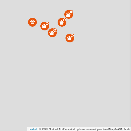
Sørbygdveien 126, 8986 Vega
Tinglyst
09.04.2026
Andel overdratt for
0,-
Type
Uoppgitt. Gnr 16 - Bnr 57
Se salgspris
(kr 15,-)
Få rabatt på flere tilganger
Overvåk område
Vis i kart
Sørbygdveien 119, 8986 Vega
Tinglyst
04.02.2026
Andel overdratt for
0,-
Type
Landbruk/fiske. Gnr 16 - Bnr 13
Se salgspris
(kr 15,-)
Leaflet
| © 2026 Norkart AS/Geovekst og kommunene/OpenStreetMap/NASA, Meti
Få rabatt på flere tilganger