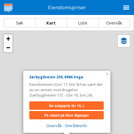
M
Eiendomspriser
Søk
Kart
Liste
Overvåk
+
Vi
Dato og sortering
−
i
ka
Sørbygdveien 259, 8986 Vega
Tinglyst
03.02.2014
×
Overdratt for
0,-
Sørbygdveien 259, 8986 Vega
Eiendommen (Gnr 17, bnr 9) har vært del
(Er del av en annen overdragelse.
Se
av en annen overdragelse
info om eiendommen
)
(Sørbygdveien 172 - Gnr 16, bnr 24)
Type
Landbruk/fiske. Gnr 17 - Bnr 9
Se salgspris
(kr 15,-)
Se salgspris
(kr 15,-)
Få rabatt på flere tilganger
Få rabatt på flere tilganger
Overvåk
Områdeinfo