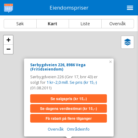
M
Eiendomspriser
Søk
Kart
Liste
Overvåk
+
Vi
Dato og sortering
−
i
ka
Sørbygdveien 226, 8986 Vega
×
Sørbygdveien 226, 8986 Vega
(Fritidseiendom)
Tinglyst
01.08.2011
Sørbygdveien 226 (Gnr 17, bnr 43) er
Solgt for
1 kr–2,0 mill. Se pris (kr 15,-)
solgt for
1 kr–2,0 mill. Se pris (kr 15,-)
Type
Fritidseiendom. Gnr 17 - Bnr 43
(01.08.2011)
Se salgspris
(kr 15,-)
Se salgspris
(kr 15,-)
Se dagens verdiestimat
(kr 15,–)
Se dagens verdiestimat
(kr 15,–)
Få rabatt på flere tilganger
Få rabatt på flere tilganger
Overvåk
Områdeinfo
Overvåk område
Vis i kart