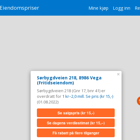
Eiendomspriser
Mine kjøp
Logg inn
Re
×
Sørbygdveien 218, 8986 Vega
(Fritidseiendom)
Sørbygdveien 218 (Gnr 17, bnr 41) er
overdratt for
1 kr–2,0 mill. Se pris (kr 15,-)
(01.08.2022)
Se salgspris
(kr 15,-)
Se dagens verdiestimat
(kr 15,–)
Få rabatt på flere tilganger