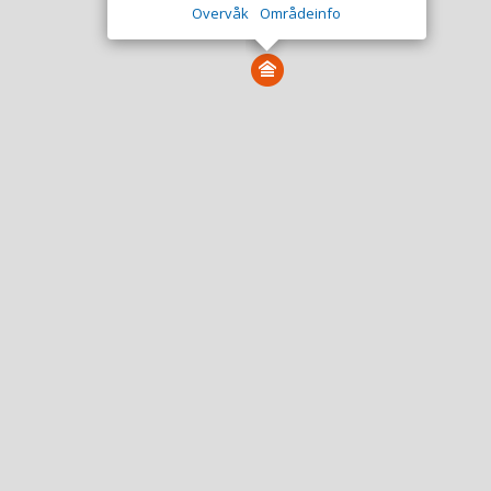
Overvåk
Områdeinfo