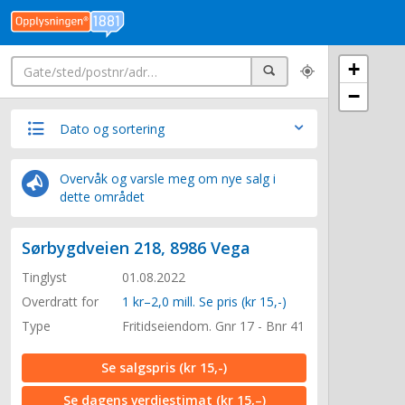
Søk
+
Søk
−
Dato og sortering
Overvåk og varsle meg om nye salg i
dette området
Sørbygdveien 218, 8986 Vega
Tinglyst
01.08.2022
Overdratt for
1 kr–2,0 mill. Se pris (kr 15,-)
Type
Fritidseiendom. Gnr 17 - Bnr 41
Se salgspris
(kr 15,-)
Se dagens verdiestimat
(kr 15,–)