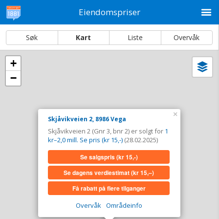
M
Eiendomspriser
Søk
Kart
Liste
Overvåk
+
Vi
Dato og sortering
−
i
ka
Skjåvikveien 2, 8986 Vega
Tinglyst
28.02.2025
×
Skjåvikveien 2, 8986 Vega
Solgt for
1 kr–2,0 mill. Se pris (kr 15,-)
Skjåvikveien 2 (Gnr 3, bnr 2) er solgt for
1
Type
Bolig. Gnr 3 - Bnr 2
kr–2,0 mill. Se pris (kr 15,-)
(28.02.2025)
Se salgspris
(kr 15,-)
Se salgspris
(kr 15,-)
Se dagens verdiestimat
(kr 15,–)
Se dagens verdiestimat
(kr 15,–)
Få rabatt på flere tilganger
Få rabatt på flere tilganger
Overvåk
Områdeinfo
Overvåk område
Vis i kart