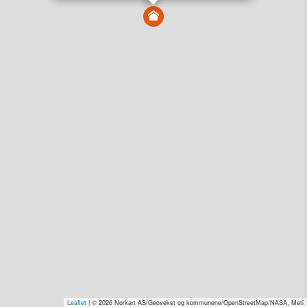
Vis alle eiendommer i kartet
Vis radon, kvikkleire, årlige trafikkdøgn eller flomfare i
kart
Overvåk og varsle om nye salg i området
Dato solgt er tinglyst dato. 1881 publiserer fortløpende mottatte data etter
endringer i offentlige registre.
Hva er salgspris og verdiestimat?
Om eiendomspriser
Kundeservice
Personvern og vilkår
Cookies
Nettstedskart
Tjenester fra
1881 Group
Prisradar
Tjenestetorget.no
Tfinans.no
Fixa
Fixa Håndverker
Leaflet
| © 2026 Norkart AS/Geovekst og kommunene/OpenStreetMap/NASA, Meti