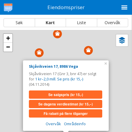
M
Eiendomspriser
Søk
Kart
Liste
Overvåk
+
Vi
Dato og sortering
−
i
ka
Skjåvikveien 17, 8986 Vega
×
Skjåvikveien 17, 8986 Vega
Tinglyst
04.11.2014
Skjåvikveien 17 (Gnr 3, bnr 47) er solgt
Solgt for
1 kr–2,0 mill. Se pris (kr 15,-)
for
1 kr–2,0 mill. Se pris (kr 15,-)
Type
Bolig. Gnr 3 - Bnr 47
(04.11.2014)
Se salgspris
(kr 15,-)
Se salgspris
(kr 15,-)
Se dagens verdiestimat
(kr 15,–)
Se dagens verdiestimat
(kr 15,–)
Få rabatt på flere tilganger
Få rabatt på flere tilganger
Overvåk
Områdeinfo
Overvåk område
Vis i kart