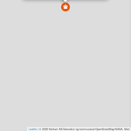
Vis alle eiendommer i kartet
Vis radon, kvikkleire, årlige trafikkdøgn eller flomfare i
kart
Overvåk og varsle om nye salg i området
Dato solgt er tinglyst dato. 1881 publiserer fortløpende mottatte data etter
endringer i offentlige registre.
Hva er salgspris og verdiestimat?
Om eiendomspriser
Kundeservice
Personvern og vilkår
Cookies
Nettstedskart
Tjenester fra
1881 Group
Prisradar
Tjenestetorget.no
Tfinans.no
Fixa
Fixa Håndverker
Leaflet
| © 2026 Norkart AS/Geovekst og kommunene/OpenStreetMap/NASA, Meti