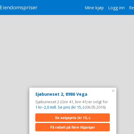
Eiendomspriser
Mine kjøp
Logg inn
Re
×
Sjøbuneset 2, 8986 Vega
Sjøbuneset 2 (Gnr 41, bnr 41) er solgt for
1 kr–2,0 mill. Se pris (kr 15,-)
(06.05.2016)
Se salgspris
(kr 15,-)
Få rabatt på flere tilganger