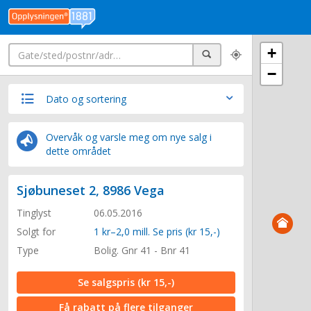
Søk
+
Søk
−
Dato og sortering
Overvåk og varsle meg om nye salg i
dette området
Sjøbuneset 2, 8986 Vega
Tinglyst
06.05.2016
Solgt for
1 kr–2,0 mill. Se pris (kr 15,-)
Type
Bolig. Gnr 41 - Bnr 41
Se salgspris
(kr 15,-)
Få rabatt på flere tilganger