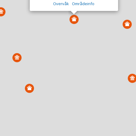
Overvåk
Områdeinfo