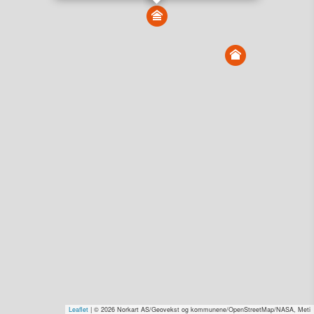
Vis alle eiendommer i kartet
Vis radon, kvikkleire, årlige trafikkdøgn eller flomfare i
kart
Overvåk og varsle om nye salg i området
Dato solgt er tinglyst dato. 1881 publiserer fortløpende mottatte data etter
endringer i offentlige registre.
Hva er salgspris og verdiestimat?
Om eiendomspriser
Kundeservice
Personvern og vilkår
Cookies
Nettstedskart
Tjenester fra
1881 Group
Prisradar
Tjenestetorget.no
Tfinans.no
Fixa
Fixa Håndverker
Leaflet
| © 2026 Norkart AS/Geovekst og kommunene/OpenStreetMap/NASA, Meti