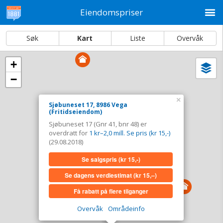
M
Eiendomspriser
Søk
Kart
Liste
Overvåk
+
Vi
Dato og sortering
−
i
ka
Sjøbuneset 17, 8986 Vega
×
Sjøbuneset 17, 8986 Vega
(Fritidseiendom)
Tinglyst
29.08.2018
Sjøbuneset 17 (Gnr 41, bnr 48) er
Overdratt for
1 kr–2,0 mill. Se pris (kr 15,-)
overdratt for
1 kr–2,0 mill. Se pris (kr 15,-)
Type
Fritidseiendom. Gnr 41 - Bnr 48
(29.08.2018)
Se salgspris
(kr 15,-)
Se salgspris
(kr 15,-)
Se dagens verdiestimat
(kr 15,–)
Se dagens verdiestimat
(kr 15,–)
Få rabatt på flere tilganger
Få rabatt på flere tilganger
Overvåk
Områdeinfo
Overvåk område
Vis i kart