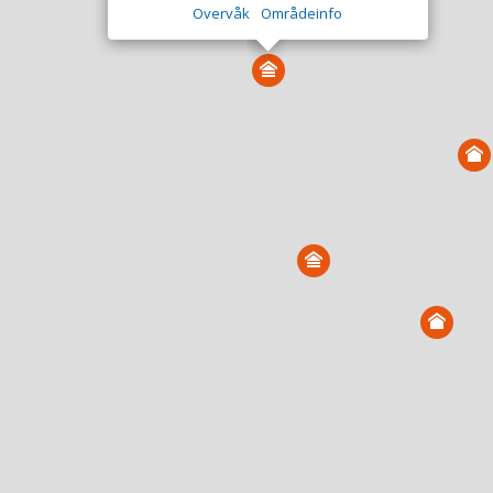
Overvåk
Områdeinfo