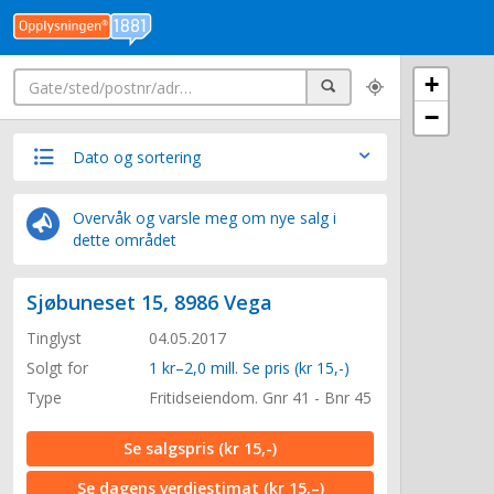
Søk
+
Søk
−
Dato og sortering
Overvåk og varsle meg om nye salg i
dette området
Sjøbuneset 15, 8986 Vega
Tinglyst
04.05.2017
Solgt for
1 kr–2,0 mill. Se pris (kr 15,-)
Type
Fritidseiendom. Gnr 41 - Bnr 45
Se salgspris
(kr 15,-)
Se dagens verdiestimat
(kr 15,–)