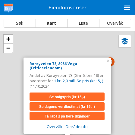
M
Eiendomspriser
Søk
Kart
Liste
Overvåk
+
Vi
Dato og sortering
−
i
ka
Rørøyveien 73, 8986 Vega
×
Rørøyveien 73, 8986 Vega
(Fritidseiendom)
Tinglyst
11.10.2024
Andel av Rørøyveien 73 (Gnr 6, bnr 18) er
Andel overdratt for
1 kr–2,0 mill. Se pris (kr 15,-)
overdratt for
1 kr–2,0 mill. Se pris (kr 15,-)
Type
Fritidseiendom. Gnr 6 - Bnr 18
(11.10.2024)
Se salgspris
(kr 15,-)
Se salgspris
(kr 15,-)
Se dagens verdiestimat
(kr 15,–)
Se dagens verdiestimat
(kr 15,–)
Få rabatt på flere tilganger
Få rabatt på flere tilganger
Overvåk
Områdeinfo
Overvåk område
Vis i kart