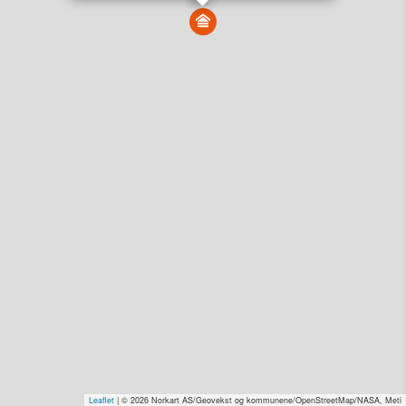
Vis alle eiendommer i kartet
Vis radon, kvikkleire, årlige trafikkdøgn eller flomfare i
kart
Overvåk og varsle om nye salg i området
Dato solgt er tinglyst dato. 1881 publiserer fortløpende mottatte data etter
endringer i offentlige registre.
Hva er salgspris og verdiestimat?
Om eiendomspriser
Kundeservice
Personvern og vilkår
Cookies
Nettstedskart
Tjenester fra
1881 Group
Prisradar
Tjenestetorget.no
Tfinans.no
Fixa
Fixa Håndverker
Leaflet
| © 2026 Norkart AS/Geovekst og kommunene/OpenStreetMap/NASA, Meti