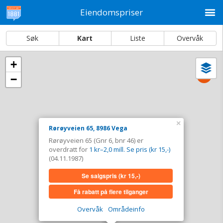
M
Eiendomspriser
Søk
Kart
Liste
Overvåk
+
Vi
Dato og sortering
−
i
ka
Rørøyveien 65, 8986 Vega
Tinglyst
04.11.1987
×
Overdratt for
1 kr–2,0 mill. Se pris (kr 15,-)
Rørøyveien 65, 8986 Vega
Rørøyveien 65 (Gnr 6, bnr 46) er
Type
Annen anv. av grunn. Gnr 6 - Bnr 46
overdratt for
1 kr–2,0 mill. Se pris (kr 15,-)
(04.11.1987)
Se salgspris
(kr 15,-)
Se salgspris
(kr 15,-)
Få rabatt på flere tilganger
Få rabatt på flere tilganger
Overvåk område
Vis i kart
Overvåk
Områdeinfo