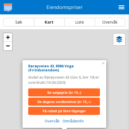
M
Eiendomspriser
Søk
Kart
Liste
Overvåk
+
Vi
Dato og sortering
−
i
ka
Rørøyveien 43, 8986 Vega
×
Tinglyst
Rørøyveien 43, 8986 Vega
16.04.2020
(Fritidseiendom)
Andel overdratt for
0,-
Andel av Rørøyveien 43 (Gnr 6, bnr 10) er
Type
Fritidseiendom. Gnr 6 - Bnr 10
overdratt (16.04.2020)
Se salgspris
(kr 15,-)
Se salgspris
(kr 15,-)
Se dagens verdiestimat
(kr 15,–)
Se dagens verdiestimat
(kr 15,–)
Få rabatt på flere tilganger
Få rabatt på flere tilganger
Overvåk
Områdeinfo
Overvåk område
Vis i kart