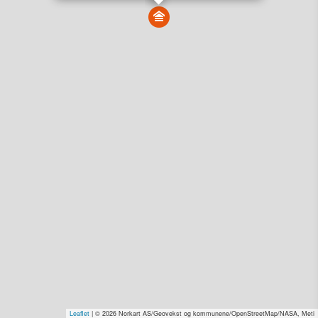
Vis alle eiendommer i kartet
Vis radon, kvikkleire, årlige trafikkdøgn eller flomfare i
kart
Overvåk og varsle om nye salg i området
Dato solgt er tinglyst dato. 1881 publiserer fortløpende mottatte data etter
endringer i offentlige registre.
Hva er salgspris og verdiestimat?
Om eiendomspriser
Kundeservice
Personvern og vilkår
Cookies
Nettstedskart
Tjenester fra
1881 Group
Prisradar
Tjenestetorget.no
Tfinans.no
Fixa
Fixa Håndverker
Leaflet
| © 2026 Norkart AS/Geovekst og kommunene/OpenStreetMap/NASA, Meti