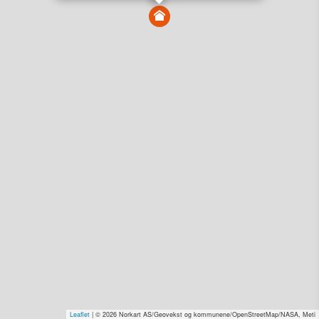
Vis alle eiendommer i kartet
Vis radon, kvikkleire, årlige trafikkdøgn eller flomfare i
kart
Overvåk og varsle om nye salg i området
Dato solgt er tinglyst dato. 1881 publiserer fortløpende mottatte data etter
endringer i offentlige registre.
Hva er salgspris og verdiestimat?
Om eiendomspriser
Kundeservice
Personvern og vilkår
Cookies
Nettstedskart
Tjenester fra
1881 Group
Prisradar
Tjenestetorget.no
Tfinans.no
Fixa
Fixa Håndverker
Leaflet
| © 2026 Norkart AS/Geovekst og kommunene/OpenStreetMap/NASA, Meti