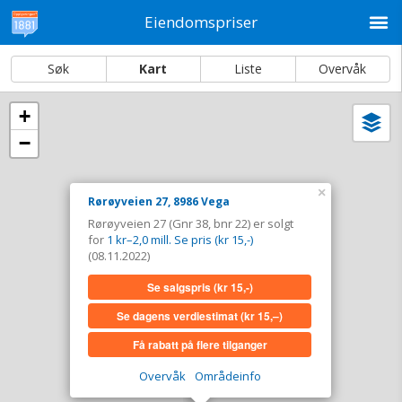
M
Eiendomspriser
Søk
Kart
Liste
Overvåk
+
Vi
Dato og sortering
−
i
ka
Rørøyveien 27, 8986 Vega
×
Rørøyveien 27, 8986 Vega
Tinglyst
08.11.2022
Rørøyveien 27 (Gnr 38, bnr 22) er solgt
Solgt for
1 kr–2,0 mill. Se pris (kr 15,-)
for
1 kr–2,0 mill. Se pris (kr 15,-)
Type
Bolig. Gnr 38 - Bnr 22
(08.11.2022)
Se salgspris
(kr 15,-)
Se salgspris
(kr 15,-)
Se dagens verdiestimat
(kr 15,–)
Se dagens verdiestimat
(kr 15,–)
Få rabatt på flere tilganger
Få rabatt på flere tilganger
Overvåk
Områdeinfo
Overvåk område
Vis i kart