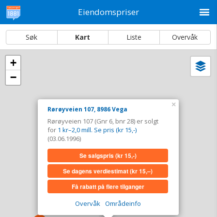
M
Eiendomspriser
Søk
Kart
Liste
Overvåk
+
Vi
Dato og sortering
−
i
ka
Rørøyveien 107, 8986 Vega
×
Rørøyveien 107, 8986 Vega
Tinglyst
03.06.1996
Rørøyveien 107 (Gnr 6, bnr 28) er solgt
Solgt for
1 kr–2,0 mill. Se pris (kr 15,-)
for
1 kr–2,0 mill. Se pris (kr 15,-)
Type
Bolig. Gnr 6 - Bnr 28
(03.06.1996)
Se salgspris
(kr 15,-)
Se salgspris
(kr 15,-)
Se dagens verdiestimat
(kr 15,–)
Se dagens verdiestimat
(kr 15,–)
Få rabatt på flere tilganger
Få rabatt på flere tilganger
Overvåk
Områdeinfo
Overvåk område
Vis i kart