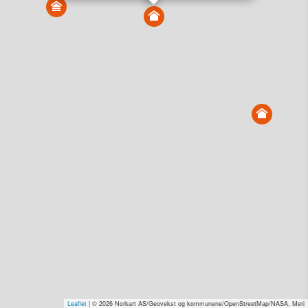
Vis alle eiendommer i kartet
Vis radon, kvikkleire, årlige trafikkdøgn eller flomfare i
kart
Overvåk og varsle om nye salg i området
Dato solgt er tinglyst dato. 1881 publiserer fortløpende mottatte data etter
endringer i offentlige registre.
Hva er salgspris og verdiestimat?
Om eiendomspriser
Kundeservice
Personvern og vilkår
Cookies
Nettstedskart
Tjenester fra
1881 Group
Prisradar
Tjenestetorget.no
Tfinans.no
Fixa
Fixa Håndverker
Leaflet
| © 2026 Norkart AS/Geovekst og kommunene/OpenStreetMap/NASA, Meti