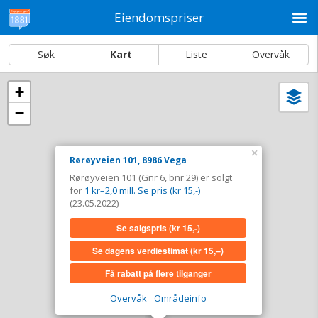
M
Eiendomspriser
Søk
Kart
Liste
Overvåk
+
Vi
Dato og sortering
−
i
ka
Rørøyveien 101, 8986 Vega
×
Rørøyveien 101, 8986 Vega
Tinglyst
23.05.2022
Rørøyveien 101 (Gnr 6, bnr 29) er solgt
Solgt for
1 kr–2,0 mill. Se pris (kr 15,-)
for
1 kr–2,0 mill. Se pris (kr 15,-)
Type
Bolig. Gnr 6 - Bnr 29
(23.05.2022)
Se salgspris
(kr 15,-)
Se salgspris
(kr 15,-)
Se dagens verdiestimat
(kr 15,–)
Se dagens verdiestimat
(kr 15,–)
Få rabatt på flere tilganger
Få rabatt på flere tilganger
Overvåk
Områdeinfo
Overvåk område
Vis i kart