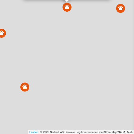
Vis alle eiendommer i kartet
Vis radon, kvikkleire, årlige trafikkdøgn eller flomfare i
kart
Overvåk og varsle om nye salg i området
Dato solgt er tinglyst dato. 1881 publiserer fortløpende mottatte data etter
endringer i offentlige registre.
Hva er salgspris og verdiestimat?
Om eiendomspriser
Kundeservice
Personvern og vilkår
Cookies
Nettstedskart
Tjenester fra
1881 Group
Prisradar
Tjenestetorget.no
Tfinans.no
Fixa
Fixa Håndverker
Leaflet
| © 2026 Norkart AS/Geovekst og kommunene/OpenStreetMap/NASA, Meti