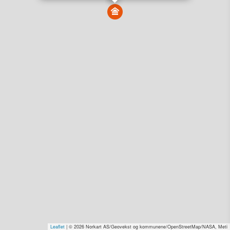
Vis alle eiendommer i kartet
Vis radon, kvikkleire, årlige trafikkdøgn eller flomfare i
kart
Overvåk og varsle om nye salg i området
Dato solgt er tinglyst dato. 1881 publiserer fortløpende mottatte data etter
endringer i offentlige registre.
Hva er salgspris og verdiestimat?
Om eiendomspriser
Kundeservice
Personvern og vilkår
Cookies
Nettstedskart
Tjenester fra
1881 Group
Prisradar
Tjenestetorget.no
Tfinans.no
Fixa
Fixa Håndverker
Leaflet
| © 2026 Norkart AS/Geovekst og kommunene/OpenStreetMap/NASA, Meti