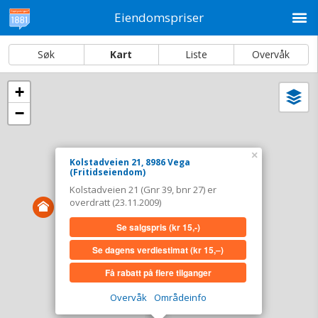
M
Eiendomspriser
Søk
Kart
Liste
Overvåk
+
Vi
Dato og sortering
−
i
ka
Kolstadveien 21, 8986 Vega
×
Kolstadveien 21, 8986 Vega
Tinglyst
23.11.2009
(Fritidseiendom)
Overdratt for
0,-
Kolstadveien 21 (Gnr 39, bnr 27) er
Type
Fritidseiendom. Gnr 39 - Bnr 27
overdratt (23.11.2009)
Se salgspris
(kr 15,-)
Se salgspris
(kr 15,-)
Se dagens verdiestimat
(kr 15,–)
Se dagens verdiestimat
(kr 15,–)
Få rabatt på flere tilganger
Få rabatt på flere tilganger
Overvåk
Områdeinfo
Overvåk område
Vis i kart