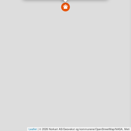
Få rabatt på flere tilganger
Overvåk område
Vis i kart
Vis alle eiendommer i kartet
Vis radon, kvikkleire, årlige trafikkdøgn eller flomfare i
kart
Overvåk og varsle om nye salg i området
Dato solgt er tinglyst dato. 1881 publiserer fortløpende mottatte data etter
endringer i offentlige registre.
Hva er salgspris og verdiestimat?
Om eiendomspriser
Kundeservice
Personvern og vilkår
Cookies
Nettstedskart
Leaflet
| © 2026 Norkart AS/Geovekst og kommunene/OpenStreetMap/NASA, Meti