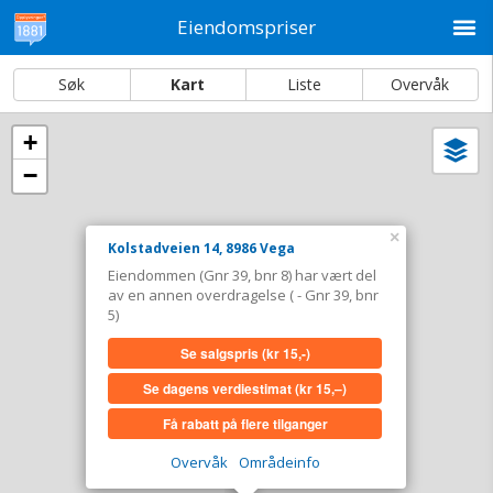
M
Eiendomspriser
Søk
Kart
Liste
Overvåk
+
Vi
Dato og sortering
−
i
ka
Kolstadveien 14, 8986 Vega
×
Kolstadveien 14, 8986 Vega
Tinglyst
22.11.2021
Eiendommen (Gnr 39, bnr 8) har vært del
Overdratt for
1 kr–2,0 mill. Se pris (kr 15,-)
av en annen overdragelse ( - Gnr 39, bnr
(Er del av en annen overdragelse.
Se
5)
info om eiendommen
)
Se salgspris
(kr 15,-)
Type
Landbruk/fiske. Gnr 39 - Bnr 8
Se dagens verdiestimat
(kr 15,–)
Se salgspris
(kr 15,-)
Få rabatt på flere tilganger
Se dagens verdiestimat
(kr 15,–)
Overvåk
Områdeinfo