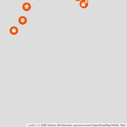
Igerøyveien 191, 8986 Vega
Tinglyst
07.08.2026
Solgt for
2,0–4,0 mill. Se pris (kr 15,-)
Type
Forretning/kontor. Gnr 3 - Bnr 119
Se salgspris
(kr 15,-)
Få rabatt på flere tilganger
Overvåk område
Vis i kart
Igerøyveien 159, 8986 Vega
Tinglyst
29.07.2026
Solgt for
1 kr–2,0 mill. Se pris (kr 15,-)
Type
Bolig. Gnr 3 - Bnr 64
Se salgspris
(kr 15,-)
Leaflet
| © 2026 Norkart AS/Geovekst og kommunene/OpenStreetMap/NASA, Meti
Se dagens verdiestimat
(kr 15,–)