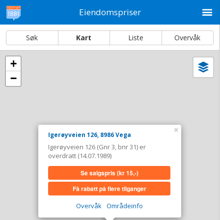
M
Eiendomspriser
Søk
Kart
Liste
Overvåk
+
Vi
Dato og sortering
−
i
ka
Igerøyveien 126, 8986 Vega
Tinglyst
14.07.1989
Overdratt for
0,-
×
Igerøyveien 126, 8986 Vega
Type
Annen anv. av grunn. Gnr 3 - Bnr 31
Igerøyveien 126 (Gnr 3, bnr 31) er
overdratt (14.07.1989)
Se salgspris
(kr 15,-)
Se salgspris
(kr 15,-)
Få rabatt på flere tilganger
Få rabatt på flere tilganger
Overvåk område
Vis i kart
Overvåk
Områdeinfo