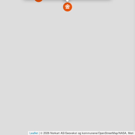
Vis alle eiendommer i kartet
Vis radon, kvikkleire, årlige trafikkdøgn eller flomfare i
kart
Overvåk og varsle om nye salg i området
Dato solgt er tinglyst dato. 1881 publiserer fortløpende mottatte data etter
endringer i offentlige registre.
Hva er salgspris og verdiestimat?
Om eiendomspriser
Kundeservice
Personvern og vilkår
Cookies
Nettstedskart
Tjenester fra
1881 Group
Prisradar
Tjenestetorget.no
Tfinans.no
Fixa
Fixa Håndverker
Leaflet
| © 2026 Norkart AS/Geovekst og kommunene/OpenStreetMap/NASA, Meti