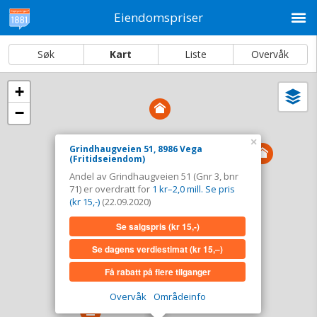
M
Eiendomspriser
Søk
Kart
Liste
Overvåk
+
Vi
Dato og sortering
−
i
ka
Grindhaugveien 51, 8986 Vega
×
Grindhaugveien 51, 8986 Vega
(Fritidseiendom)
Tinglyst
22.09.2020
Andel av Grindhaugveien 51 (Gnr 3, bnr
Andel overdratt for
1 kr–2,0 mill. Se pris (kr 15,-)
71) er overdratt for
1 kr–2,0 mill. Se pris
Type
Fritidseiendom. Gnr 3 - Bnr 71
(kr 15,-)
(22.09.2020)
Se salgspris
(kr 15,-)
Se salgspris
(kr 15,-)
Se dagens verdiestimat
(kr 15,–)
Se dagens verdiestimat
(kr 15,–)
Få rabatt på flere tilganger
Få rabatt på flere tilganger
Overvåk
Områdeinfo
Overvåk område
Vis i kart