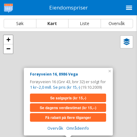
M
Eiendomspriser
Søk
Kart
Liste
Overvåk
+
Vi
Dato og sortering
−
i
ka
Forøyveien 16, 8986 Vega
Tinglyst
19.10.2009
×
Forøyveien 16, 8986 Vega
Solgt for
1 kr–2,0 mill. Se pris (kr 15,-)
Forøyveien 16 (Gnr 43, bnr 32) er solgt for
Type
Bolig. Gnr 43 - Bnr 32
1 kr–2,0 mill. Se pris (kr 15,-)
(19.10.2009)
Se salgspris
(kr 15,-)
Se salgspris
(kr 15,-)
Se dagens verdiestimat
(kr 15,–)
Se dagens verdiestimat
(kr 15,–)
Få rabatt på flere tilganger
Få rabatt på flere tilganger
Overvåk
Områdeinfo
Overvåk område
Vis i kart