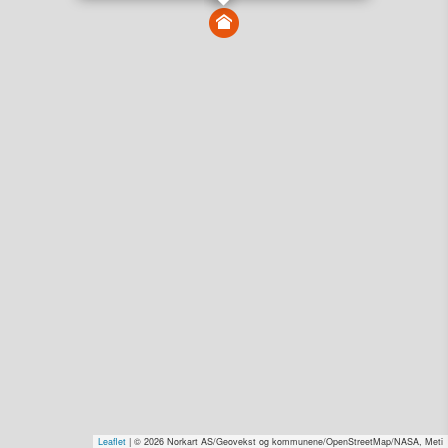
Vis alle eiendommer i kartet
Vis radon, kvikkleire, årlige trafikkdøgn eller flomfare i
kart
Overvåk og varsle om nye salg i området
Dato solgt er tinglyst dato. 1881 publiserer fortløpende mottatte data etter
endringer i offentlige registre.
Hva er salgspris og verdiestimat?
Om eiendomspriser
Kundeservice
Personvern og vilkår
Cookies
Nettstedskart
Tjenester fra
1881 Group
Prisradar
Tjenestetorget.no
Tfinans.no
Fixa
Fixa Håndverker
Leaflet
| © 2026 Norkart AS/Geovekst og kommunene/OpenStreetMap/NASA, Meti