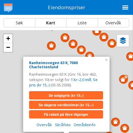
M
Eiendomspriser
Søk
Kart
Liste
Overvåk
+
Vi
Dato og sortering
−
i
ka
Ranheimsvegen 63 K, 7060 Charlottenlund
×
Ranheimsvegen 63 K, 7060
Charlottenlund
Tinglyst
05.05.2006
Ranheimsvegen 63 K (Gnr 16, bnr 462,
Solgt for
1 kr–2,0 mill. Se pris (kr 15,-)
seksjon 10) er solgt for
1 kr–2,0 mill. Se
Type
Bolig. Gnr 16 - Bnr 462 - seksjon 10
pris (kr 15,-)
(05.05.2006)
Se salgspris
(kr 15,-)
Se salgspris
(kr 15,-)
Se dagens verdiestimat
(kr 15,–)
Se dagens verdiestimat
(kr 15,–)
Få rabatt på flere tilganger
Få rabatt på flere tilganger
Overvåk
Skråfoto
Områdeinfo
Overvåk område
Vis i kart