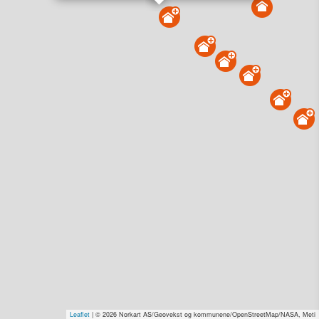
Vis alle eiendommer i kartet
Vis radon, kvikkleire, årlige trafikkdøgn eller flomfare i
kart
Overvåk og varsle om nye salg i området
Dato solgt er tinglyst dato. 1881 publiserer fortløpende mottatte data etter
endringer i offentlige registre.
Hva er salgspris og verdiestimat?
Om eiendomspriser
Kundeservice
Personvern og vilkår
Cookies
Nettstedskart
Tjenester fra
1881 Group
Prisradar
Tjenestetorget.no
Tfinans.no
Fixa
Fixa Håndverker
Leaflet
| © 2026 Norkart AS/Geovekst og kommunene/OpenStreetMap/NASA, Meti