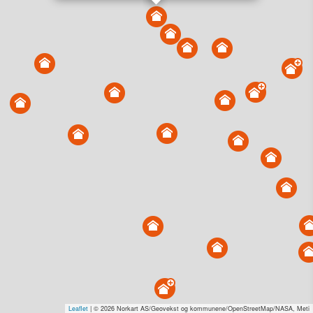
Vis alle eiendommer i kartet
Vis radon, kvikkleire, årlige trafikkdøgn eller flomfare i
kart
Overvåk og varsle om nye salg i området
Dato solgt er tinglyst dato. 1881 publiserer fortløpende mottatte data etter
endringer i offentlige registre.
Hva er salgspris og verdiestimat?
Om eiendomspriser
Kundeservice
Personvern og vilkår
Cookies
Nettstedskart
Tjenester fra
1881 Group
Prisradar
Tjenestetorget.no
Tfinans.no
Fixa
Fixa Håndverker
Leaflet
| © 2026 Norkart AS/Geovekst og kommunene/OpenStreetMap/NASA, Meti