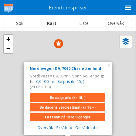
M
Eiendomspriser
Søk
Kart
Liste
Overvåk
+
Vi
Dato og sortering
−
i
ka
Nordlivegen 8 A, 7060 Charlottenlund
×
Nordlivegen 8 A, 7060 Charlottenlund
Tinglyst
21.06.2013
Nordlivegen 8 A (Gnr 17, bnr 745) er solgt
Solgt for
6,0–8,0 mill. Se pris (kr 15,-)
for
6,0–8,0 mill. Se pris (kr 15,-)
Type
Bolig. Gnr 17 - Bnr 745
(21.06.2013)
Se salgspris
(kr 15,-)
Se salgspris
(kr 15,-)
Se dagens verdiestimat
(kr 15,–)
Se dagens verdiestimat
(kr 15,–)
Få rabatt på flere tilganger
Få rabatt på flere tilganger
Overvåk
Skråfoto
Områdeinfo
Overvåk område
Vis i kart