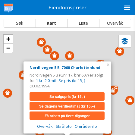
M
Eiendomspriser
Søk
Kart
Liste
Overvåk
+
Vi
Dato og sortering
−
i
ka
Nordlivegen 5 B, 7060 Charlottenlund
×
Nordlivegen 5 B, 7060 Charlottenlund
Tinglyst
03.02.1994
Nordlivegen 5 B (Gnr 17, bnr 607) er solgt
Solgt for
1 kr–2,0 mill. Se pris (kr 15,-)
for
1 kr–2,0 mill. Se pris (kr 15,-)
Type
Bolig. Gnr 17 - Bnr 607
(03.02.1994)
Se salgspris
(kr 15,-)
Se salgspris
(kr 15,-)
Se dagens verdiestimat
(kr 15,–)
Se dagens verdiestimat
(kr 15,–)
Få rabatt på flere tilganger
Få rabatt på flere tilganger
Overvåk
Skråfoto
Områdeinfo
Overvåk område
Vis i kart