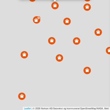
Vis alle eiendommer i kartet
Vis radon, kvikkleire, årlige trafikkdøgn eller flomfare i
kart
Overvåk og varsle om nye salg i området
Dato solgt er tinglyst dato. 1881 publiserer fortløpende mottatte data etter
endringer i offentlige registre.
Hva er salgspris og verdiestimat?
Om eiendomspriser
Kundeservice
Personvern og vilkår
Cookies
Nettstedskart
Tjenester fra
1881 Group
Prisradar
Tjenestetorget.no
Tfinans.no
Fixa
Fixa Håndverker
Leaflet
| © 2026 Norkart AS/Geovekst og kommunene/OpenStreetMap/NASA, Meti