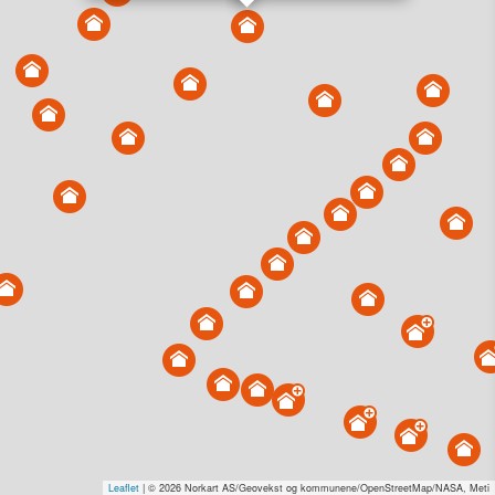
Vis alle eiendommer i kartet
Vis radon, kvikkleire, årlige trafikkdøgn eller flomfare i
kart
Overvåk og varsle om nye salg i området
Dato solgt er tinglyst dato. 1881 publiserer fortløpende mottatte data etter
endringer i offentlige registre.
Hva er salgspris og verdiestimat?
Om eiendomspriser
Kundeservice
Personvern og vilkår
Cookies
Nettstedskart
Tjenester fra
1881 Group
Prisradar
Tjenestetorget.no
Tfinans.no
Fixa
Fixa Håndverker
Leaflet
| © 2026 Norkart AS/Geovekst og kommunene/OpenStreetMap/NASA, Meti