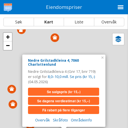
M
Eiendomspriser
Søk
Kart
Liste
Overvåk
+
Vi
Dato og sortering
−
i
ka
Nedre Grilstadkleiva 4, 7060 Charlottenlund
×
Nedre Grilstadkleiva 4, 7060
Charlottenlund
Tinglyst
04.05.2026
Nedre Grilstadkleiva 4 (Gnr 17, bnr 719)
Solgt for
8,0–10,0 mill. Se pris (kr 15,-)
er solgt for
8,0–10,0 mill. Se pris (kr 15,-)
Type
Bolig. Gnr 17 - Bnr 719
(04.05.2026)
Se salgspris
(kr 15,-)
Se salgspris
(kr 15,-)
Se dagens verdiestimat
(kr 15,–)
Se dagens verdiestimat
(kr 15,–)
Få rabatt på flere tilganger
Få rabatt på flere tilganger
Overvåk
Skråfoto
Områdeinfo
Overvåk område
Vis i kart