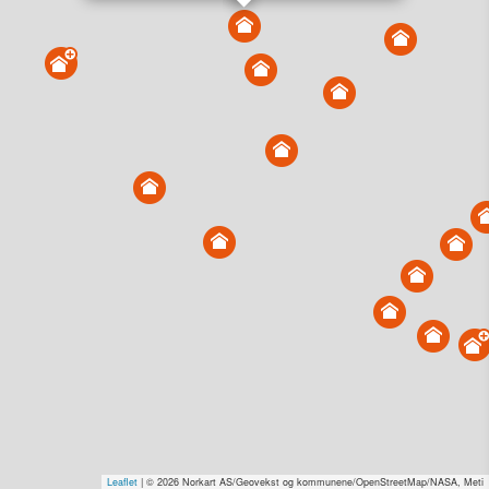
Overvåk område
Vis i kart
Vis alle eiendommer i kartet
Vis radon, kvikkleire, årlige trafikkdøgn eller flomfare i
kart
Overvåk og varsle om nye salg i området
Dato solgt er tinglyst dato. 1881 publiserer fortløpende mottatte data etter
endringer i offentlige registre.
Hva er salgspris og verdiestimat?
Om eiendomspriser
Kundeservice
Personvern og vilkår
Cookies
Nettstedskart
Tjenester fra
1881 Group
Leaflet
| © 2026 Norkart AS/Geovekst og kommunene/OpenStreetMap/NASA, Meti