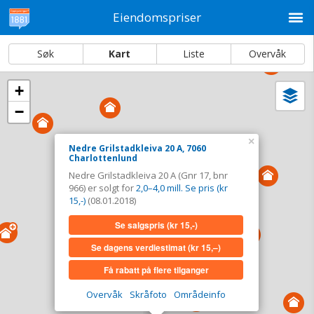
M
Eiendomspriser
Søk
Kart
Liste
Overvåk
+
Vi
Dato og sortering
−
i
ka
Nedre Grilstadkleiva 20 A, 7060
×
Nedre Grilstadkleiva 20 A, 7060
Charlottenlund
Charlottenlund
Nedre Grilstadkleiva 20 A (Gnr 17, bnr
Tinglyst
08.01.2018
966) er solgt for
2,0–4,0 mill. Se pris (kr
Solgt for
2,0–4,0 mill. Se pris (kr 15,-)
15,-)
(08.01.2018)
Type
Bolig. Gnr 17 - Bnr 966
Se salgspris
(kr 15,-)
Se salgspris
(kr 15,-)
Se dagens verdiestimat
(kr 15,–)
Få rabatt på flere tilganger
Se dagens verdiestimat
(kr 15,–)
Overvåk
Skråfoto
Områdeinfo
Få rabatt på flere tilganger