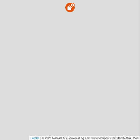
Lykkestien 4, 7060 Charlottenlund
Tinglyst
08.10.2001
Overdratt for
1 kr–2,0 mill. Se pris (kr 15,-)
Type
Bolig. Gnr 16 - Bnr 22
Se salgspris
(kr 15,-)
Se dagens verdiestimat
(kr 15,–)
Få rabatt på flere tilganger
Overvåk område
Vis i kart
Vis alle eiendommer i kartet
Vis radon, kvikkleire, årlige trafikkdøgn eller flomfare i
kart
Leaflet
| © 2026 Norkart AS/Geovekst og kommunene/OpenStreetMap/NASA, Meti