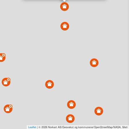
Vis alle eiendommer i kartet
Vis radon, kvikkleire, årlige trafikkdøgn eller flomfare i
kart
Overvåk og varsle om nye salg i området
Dato solgt er tinglyst dato. 1881 publiserer fortløpende mottatte data etter
endringer i offentlige registre.
Hva er salgspris og verdiestimat?
Om eiendomspriser
Kundeservice
Personvern og vilkår
Cookies
Nettstedskart
Tjenester fra
1881 Group
Prisradar
Tjenestetorget.no
Tfinans.no
Fixa
Fixa Håndverker
Leaflet
| © 2026 Norkart AS/Geovekst og kommunene/OpenStreetMap/NASA, Meti