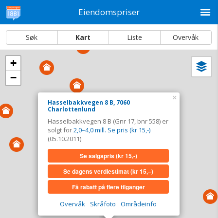
M
Eiendomspriser
Søk
Kart
Liste
Overvåk
+
Vi
Dato og sortering
−
i
ka
Hasselbakkvegen 8 B, 7060 Charlottenlund
×
Hasselbakkvegen 8 B, 7060
Charlottenlund
Tinglyst
05.10.2011
Hasselbakkvegen 8 B (Gnr 17, bnr 558) er
Solgt for
2,0–4,0 mill. Se pris (kr 15,-)
solgt for
2,0–4,0 mill. Se pris (kr 15,-)
Type
Bolig. Gnr 17 - Bnr 558
(05.10.2011)
Se salgspris
(kr 15,-)
Se salgspris
(kr 15,-)
Se dagens verdiestimat
(kr 15,–)
Se dagens verdiestimat
(kr 15,–)
Få rabatt på flere tilganger
Få rabatt på flere tilganger
Overvåk
Skråfoto
Områdeinfo
Overvåk område
Vis i kart