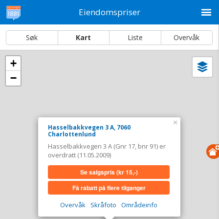
M
Eiendomspriser
Søk
Kart
Liste
Overvåk
+
Vi
Dato og sortering
−
i
ka
Hasselbakkvegen 3 A, 7060 Charlottenlund
Tinglyst
11.05.2009
×
Overdratt for
0,-
Hasselbakkvegen 3 A, 7060
Charlottenlund
Type
Annen anv. av grunn. Gnr 17 - Bnr 91
Hasselbakkvegen 3 A (Gnr 17, bnr 91) er
overdratt (11.05.2009)
Se salgspris
(kr 15,-)
Se salgspris
(kr 15,-)
Få rabatt på flere tilganger
Få rabatt på flere tilganger
Overvåk område
Vis i kart
Overvåk
Skråfoto
Områdeinfo