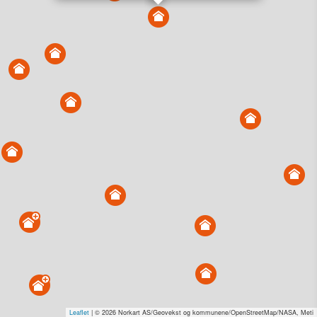
Vis alle eiendommer i kartet
Vis radon, kvikkleire, årlige trafikkdøgn eller flomfare i
kart
Overvåk og varsle om nye salg i området
Dato solgt er tinglyst dato. 1881 publiserer fortløpende mottatte data etter
endringer i offentlige registre.
Hva er salgspris og verdiestimat?
Om eiendomspriser
Kundeservice
Personvern og vilkår
Cookies
Nettstedskart
Tjenester fra
1881 Group
Prisradar
Tjenestetorget.no
Tfinans.no
Fixa
Fixa Håndverker
Leaflet
| © 2026 Norkart AS/Geovekst og kommunene/OpenStreetMap/NASA, Meti