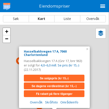
M
Eiendomspriser
Søk
Kart
Liste
Overvåk
+
Vi
Dato og sortering
−
i
ka
Hasselbakkvegen 17 A, 7060 Charlottenlund
×
Hasselbakkvegen 17 A, 7060
Charlottenlund
Tinglyst
22.11.2017
Hasselbakkvegen 17 A (Gnr 17, bnr 963)
Solgt for
4,0–6,0 mill. Se pris (kr 15,-)
er solgt for
4,0–6,0 mill. Se pris (kr 15,-)
Type
Bolig. Gnr 17 - Bnr 963
(22.11.2017)
Se salgspris
(kr 15,-)
Se salgspris
(kr 15,-)
Se dagens verdiestimat
(kr 15,–)
Se dagens verdiestimat
(kr 15,–)
Få rabatt på flere tilganger
Få rabatt på flere tilganger
Overvåk
Skråfoto
Områdeinfo
Overvåk område
Vis i kart