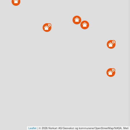
Grilstadvegen 15, 7060 Charlottenlund
Tinglyst
17.06.2024
Andel overdratt for
0,-
Type
Annen anv. av grunn. Gnr 17 - Bnr 219
Se salgspris
(kr 15,-)
Få rabatt på flere tilganger
Overvåk område
Vis i kart
Grilstadvegen 1 B, 7060 Charlottenlund
Tinglyst
04.10.2021
Solgt for
8,0–10,0 mill. Se pris (kr 15,-)
Type
Annen anv. av grunn. Gnr 17 - Bnr 652
Leaflet
| © 2026 Norkart AS/Geovekst og kommunene/OpenStreetMap/NASA, Meti
Se salgspris
(kr 15,-)