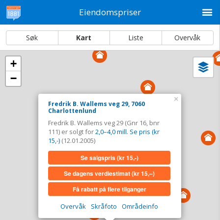
M
Eiendomspriser
Søk
Kart
Liste
Overvåk
+
Vi
Dato og sortering
−
i
ka
Fredrik B. Wallems veg 29, 7060
×
Fredrik B. Wallems veg 29, 7060
Charlottenlund
Charlottenlund
Fredrik B. Wallems veg 29 (Gnr 16, bnr
Tinglyst
12.01.2005
111) er solgt for
2,0–4,0 mill. Se pris (kr
Solgt for
2,0–4,0 mill. Se pris (kr 15,-)
15,-)
(12.01.2005)
Type
Bolig. Gnr 16 - Bnr 111
Se salgspris
(kr 15,-)
Se salgspris
(kr 15,-)
Se dagens verdiestimat
(kr 15,–)
Få rabatt på flere tilganger
Se dagens verdiestimat
(kr 15,–)
Overvåk
Skråfoto
Områdeinfo
Få rabatt på flere tilganger