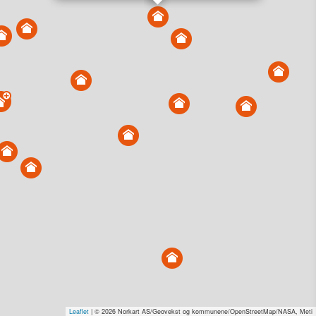
Overvåk område
Vis i kart
Vis alle eiendommer i kartet
Vis radon, kvikkleire, årlige trafikkdøgn eller flomfare i
kart
Overvåk og varsle om nye salg i området
Dato solgt er tinglyst dato. 1881 publiserer fortløpende mottatte data etter
endringer i offentlige registre.
Hva er salgspris og verdiestimat?
Om eiendomspriser
Kundeservice
Personvern og vilkår
Cookies
Nettstedskart
Tjenester fra
1881 Group
Leaflet
| © 2026 Norkart AS/Geovekst og kommunene/OpenStreetMap/NASA, Meti