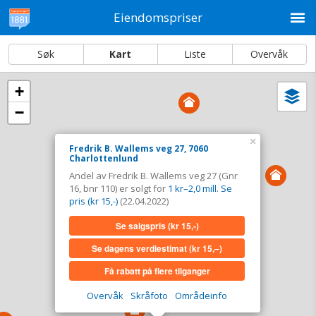
M
Eiendomspriser
Søk
Kart
Liste
Overvåk
+
Vi
Dato og sortering
−
i
ka
Fredrik B. Wallems veg 27, 7060
×
Fredrik B. Wallems veg 27, 7060
Charlottenlund
Charlottenlund
Andel av Fredrik B. Wallems veg 27 (Gnr
Tinglyst
22.04.2022
16, bnr 110) er solgt for
1 kr–2,0 mill. Se
Solgt for
1 kr–2,0 mill. Se pris (kr 15,-)
pris (kr 15,-)
(22.04.2022)
Type
Bolig. Gnr 16 - Bnr 110
Se salgspris
(kr 15,-)
Se salgspris
(kr 15,-)
Se dagens verdiestimat
(kr 15,–)
Få rabatt på flere tilganger
Se dagens verdiestimat
(kr 15,–)
Overvåk
Skråfoto
Områdeinfo
Få rabatt på flere tilganger