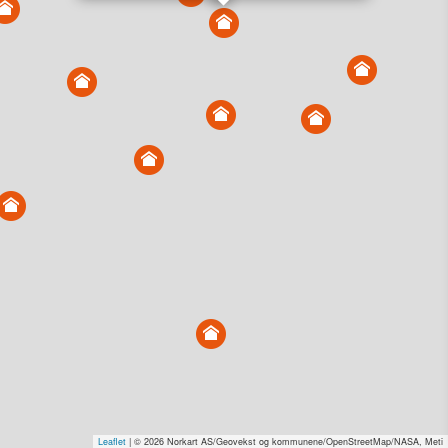
Overvåk område
Vis i kart
Vis alle eiendommer i kartet
Vis radon, kvikkleire, årlige trafikkdøgn eller flomfare i
kart
Overvåk og varsle om nye salg i området
Dato solgt er tinglyst dato. 1881 publiserer fortløpende mottatte data etter
endringer i offentlige registre.
Hva er salgspris og verdiestimat?
Om eiendomspriser
Kundeservice
Personvern og vilkår
Cookies
Nettstedskart
Tjenester fra
1881 Group
Leaflet
| © 2026 Norkart AS/Geovekst og kommunene/OpenStreetMap/NASA, Meti