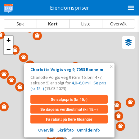
M
Eiendomspriser
Søk
Kart
Liste
Overvåk
+
Vi
Dato og sortering
−
i
ka
Charlotte Voigts veg 9, 7053 Ranheim
×
Charlotte Voigts veg 9, 7053 Ranheim
Tinglyst
13.03.2023
Charlotte Voigts veg 9 (Gnr 16, bnr 477,
Solgt for
4,0–6,0 mill. Se pris (kr 15,-)
seksjon 5) er solgt for
4,0–6,0 mill. Se pris
Type
Bolig. Gnr 16 - Bnr 477 - seksjon 5
(kr 15,-)
(13.03.2023)
Se salgspris
(kr 15,-)
Se salgspris
(kr 15,-)
Se dagens verdiestimat
(kr 15,–)
Se dagens verdiestimat
(kr 15,–)
Få rabatt på flere tilganger
Få rabatt på flere tilganger
Overvåk
Skråfoto
Områdeinfo
Overvåk område
Vis i kart