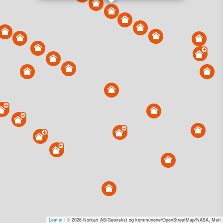
Vis alle eiendommer i kartet
Vis radon, kvikkleire, årlige trafikkdøgn eller flomfare i
kart
Overvåk og varsle om nye salg i området
Dato solgt er tinglyst dato. 1881 publiserer fortløpende mottatte data etter
endringer i offentlige registre.
Hva er salgspris og verdiestimat?
Om eiendomspriser
Kundeservice
Personvern og vilkår
Cookies
Nettstedskart
Tjenester fra
1881 Group
Prisradar
Tjenestetorget.no
Tfinans.no
Fixa
Fixa Håndverker
Leaflet
| © 2026 Norkart AS/Geovekst og kommunene/OpenStreetMap/NASA, Meti