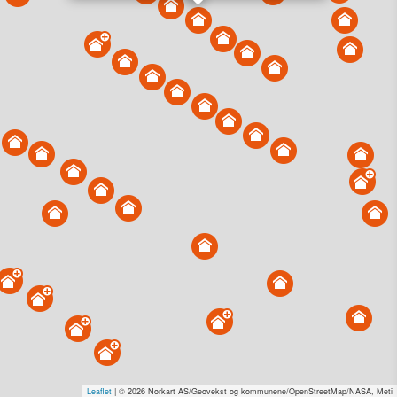
Vis alle eiendommer i kartet
Vis radon, kvikkleire, årlige trafikkdøgn eller flomfare i
kart
Overvåk og varsle om nye salg i området
Dato solgt er tinglyst dato. 1881 publiserer fortløpende mottatte data etter
endringer i offentlige registre.
Hva er salgspris og verdiestimat?
Om eiendomspriser
Kundeservice
Personvern og vilkår
Cookies
Nettstedskart
Tjenester fra
1881 Group
Prisradar
Tjenestetorget.no
Tfinans.no
Fixa
Fixa Håndverker
Leaflet
| © 2026 Norkart AS/Geovekst og kommunene/OpenStreetMap/NASA, Meti