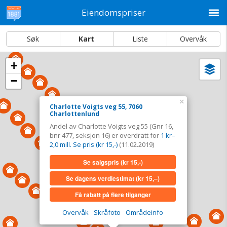
M
Eiendomspriser
Søk
Kart
Liste
Overvåk
+
Vi
Dato og sortering
−
i
ka
Charlotte Voigts veg 55, 7060 Charlottenlund
×
Charlotte Voigts veg 55, 7060
Charlottenlund
Tinglyst
11.02.2019
Andel av Charlotte Voigts veg 55 (Gnr 16,
Andel overdratt for
1 kr–2,0 mill. Se pris (kr 15,-)
bnr 477, seksjon 16) er overdratt for
1 kr–
Type
Bolig. Gnr 16 - Bnr 477 - seksjon 16
2,0 mill. Se pris (kr 15,-)
(11.02.2019)
Se salgspris
(kr 15,-)
Se salgspris
(kr 15,-)
Se dagens verdiestimat
(kr 15,–)
Se dagens verdiestimat
(kr 15,–)
Få rabatt på flere tilganger
Få rabatt på flere tilganger
Overvåk
Skråfoto
Områdeinfo
Overvåk område
Vis i kart