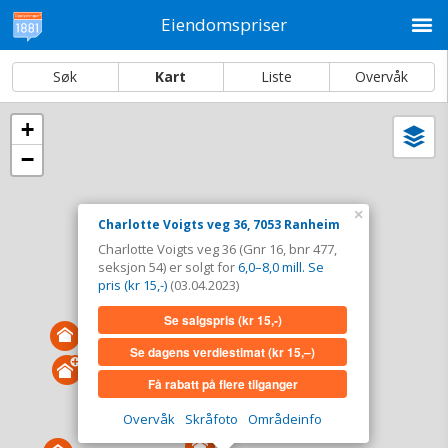
M
Eiendomspriser
Søk
Kart
Liste
Overvåk
+
Vi
Dato og sortering
−
i
ka
Charlotte Voigts veg 36, 7053 Ranheim
×
Charlotte Voigts veg 36, 7053 Ranheim
Tinglyst
03.04.2023
Charlotte Voigts veg 36 (Gnr 16, bnr 477,
Solgt for
6,0–8,0 mill. Se pris (kr 15,-)
seksjon 54) er solgt for
6,0–8,0 mill. Se
Type
Bolig. Gnr 16 - Bnr 477 - seksjon 54
pris (kr 15,-)
(03.04.2023)
Se salgspris
(kr 15,-)
Se salgspris
(kr 15,-)
Se dagens verdiestimat
(kr 15,–)
Se dagens verdiestimat
(kr 15,–)
Få rabatt på flere tilganger
Få rabatt på flere tilganger
Overvåk
Skråfoto
Områdeinfo
Overvåk område
Vis i kart