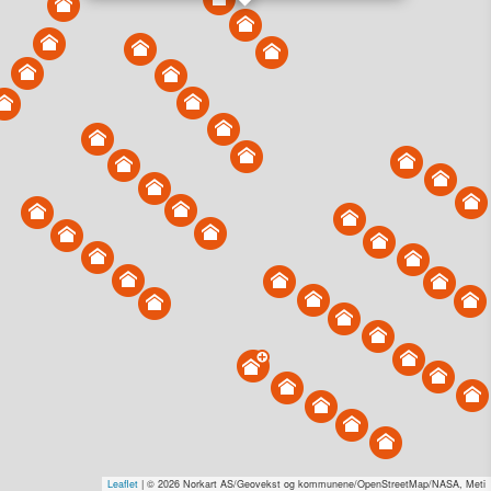
Vis alle eiendommer i kartet
Vis radon, kvikkleire, årlige trafikkdøgn eller flomfare i
kart
Overvåk og varsle om nye salg i området
Dato solgt er tinglyst dato. 1881 publiserer fortløpende mottatte data etter
endringer i offentlige registre.
Hva er salgspris og verdiestimat?
Om eiendomspriser
Kundeservice
Personvern og vilkår
Cookies
Nettstedskart
Tjenester fra
1881 Group
Prisradar
Tjenestetorget.no
Tfinans.no
Fixa
Fixa Håndverker
Leaflet
| © 2026 Norkart AS/Geovekst og kommunene/OpenStreetMap/NASA, Meti