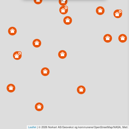
Vis alle eiendommer i kartet
Vis radon, kvikkleire, årlige trafikkdøgn eller flomfare i
kart
Overvåk og varsle om nye salg i området
Dato solgt er tinglyst dato. 1881 publiserer fortløpende mottatte data etter
endringer i offentlige registre.
Hva er salgspris og verdiestimat?
Om eiendomspriser
Kundeservice
Personvern og vilkår
Cookies
Nettstedskart
Tjenester fra
1881 Group
Prisradar
Tjenestetorget.no
Tfinans.no
Fixa
Fixa Håndverker
Leaflet
| © 2026 Norkart AS/Geovekst og kommunene/OpenStreetMap/NASA, Meti