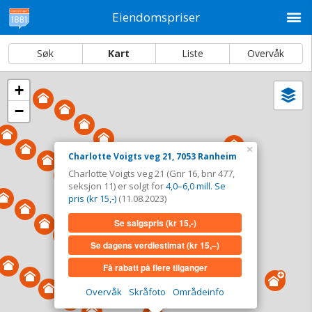
M
Eiendomspriser
Søk
Kart
Liste
Overvåk
+
Vi
Dato og sortering
−
i
ka
Charlotte Voigts veg 21, 7053 Ranheim
×
Charlotte Voigts veg 21, 7053 Ranheim
Tinglyst
11.08.2023
Charlotte Voigts veg 21 (Gnr 16, bnr 477,
Solgt for
4,0–6,0 mill. Se pris (kr 15,-)
seksjon 11) er solgt for
4,0–6,0 mill. Se
Type
Bolig. Gnr 16 - Bnr 477 - seksjon 11
pris (kr 15,-)
(11.08.2023)
Se salgspris
(kr 15,-)
Se salgspris
(kr 15,-)
Se dagens verdiestimat
(kr 15,–)
Se dagens verdiestimat
(kr 15,–)
Få rabatt på flere tilganger
Få rabatt på flere tilganger
Overvåk
Skråfoto
Områdeinfo
Overvåk område
Vis i kart