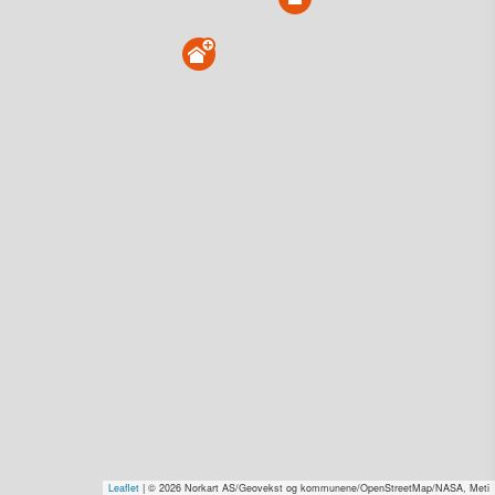
Overvåk område
Vis i kart
Fredrikke Qvams veg 19 B, 7046 Trondheim
Tinglyst
20.02.2023
Solgt for
4,0–6,0 mill. Se pris (kr 15,-)
Type
Bolig. Gnr 13 - Bnr 38 Andelsnummer
89
Se salgspris
(kr 15,-)
Se dagens verdiestimat
(kr 15,–)
Få rabatt på flere tilganger
Overvåk område
Vis i kart
Fredrikke Qvams veg 19 B, 7046 Trondheim
Tinglyst
01.04.2022
Leaflet
| © 2026 Norkart AS/Geovekst og kommunene/OpenStreetMap/NASA, Meti