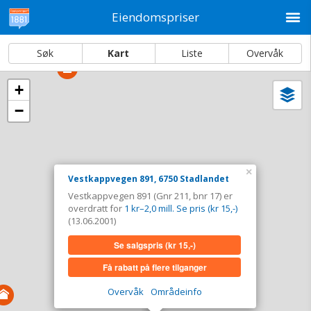
M
Eiendomspriser
Søk
Kart
Liste
Overvåk
+
Vi
Dato og sortering
−
i
ka
Vestkappvegen 891, 6750 Stadlandet
Tinglyst
13.06.2001
×
Overdratt for
1 kr–2,0 mill. Se pris (kr 15,-)
Vestkappvegen 891, 6750 Stadlandet
Vestkappvegen 891 (Gnr 211, bnr 17) er
Type
Annen anv. av grunn. Gnr 211 - Bnr 17
overdratt for
1 kr–2,0 mill. Se pris (kr 15,-)
(13.06.2001)
Se salgspris
(kr 15,-)
Se salgspris
(kr 15,-)
Få rabatt på flere tilganger
Få rabatt på flere tilganger
Overvåk område
Vis i kart
Overvåk
Områdeinfo