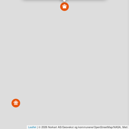
Vis alle eiendommer i kartet
Vis radon, kvikkleire, årlige trafikkdøgn eller flomfare i
kart
Overvåk og varsle om nye salg i området
Dato solgt er tinglyst dato. 1881 publiserer fortløpende mottatte data etter
endringer i offentlige registre.
Hva er salgspris og verdiestimat?
Om eiendomspriser
Kundeservice
Personvern og vilkår
Cookies
Nettstedskart
Tjenester fra
1881 Group
Prisradar
Tjenestetorget.no
Tfinans.no
Fixa
Fixa Håndverker
Leaflet
| © 2026 Norkart AS/Geovekst og kommunene/OpenStreetMap/NASA, Meti