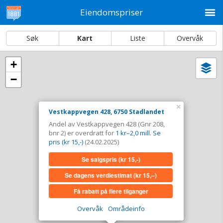
M
Eiendomspriser
Søk
Kart
Liste
Overvåk
+
Vi
Dato og sortering
−
i
ka
Vestkappvegen 428, 6750 Stadlandet
×
Vestkappvegen 428, 6750 Stadlandet
Tinglyst
24.02.2025
Andel av Vestkappvegen 428 (Gnr 208,
Andel overdratt for
1 kr–2,0 mill. Se pris (kr 15,-)
bnr 2) er overdratt for
1 kr–2,0 mill. Se
Type
Landbruk/fiske. Gnr 208 - Bnr 2
pris (kr 15,-)
(24.02.2025)
Se salgspris
(kr 15,-)
Se salgspris
(kr 15,-)
Se dagens verdiestimat
(kr 15,–)
Se dagens verdiestimat
(kr 15,–)
Få rabatt på flere tilganger
Få rabatt på flere tilganger
Overvåk
Områdeinfo
Overvåk område
Vis i kart