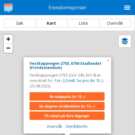
M
Eiendomspriser
Søk
Kart
Liste
Overvåk
+
Vi
Dato og sortering
−
i
ka
Vestkappvegen 2755, 6750 Stadlandet
×
Vestkappvegen 2755, 6750 Stadlandet
(Fritidseiendom)
Tinglyst
25.08.2022
Vestkappvegen 2755 (Gnr 240, bnr 8) er
Overdratt for
1 kr–2,0 mill. Se pris (kr 15,-)
overdratt for
1 kr–2,0 mill. Se pris (kr 15,-)
Type
Fritidseiendom. Gnr 240 - Bnr 8
(25.08.2022)
Se salgspris
(kr 15,-)
Se salgspris
(kr 15,-)
Se dagens verdiestimat
(kr 15,–)
Se dagens verdiestimat
(kr 15,–)
Få rabatt på flere tilganger
Få rabatt på flere tilganger
Overvåk
Områdeinfo
Overvåk område
Vis i kart