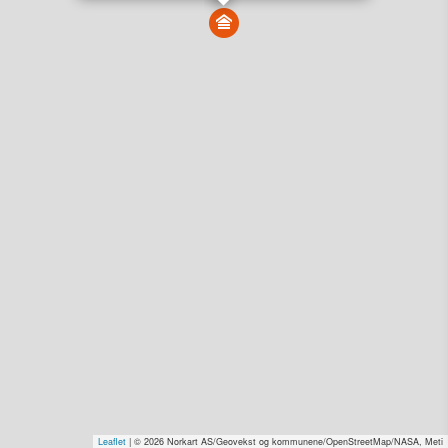
Vis alle eiendommer i kartet
Vis radon, kvikkleire, årlige trafikkdøgn eller flomfare i
kart
Overvåk og varsle om nye salg i området
Dato solgt er tinglyst dato. 1881 publiserer fortløpende mottatte data etter
endringer i offentlige registre.
Hva er salgspris og verdiestimat?
Om eiendomspriser
Kundeservice
Personvern og vilkår
Cookies
Nettstedskart
Tjenester fra
1881 Group
Prisradar
Tjenestetorget.no
Tfinans.no
Fixa
Fixa Håndverker
Leaflet
| © 2026 Norkart AS/Geovekst og kommunene/OpenStreetMap/NASA, Meti