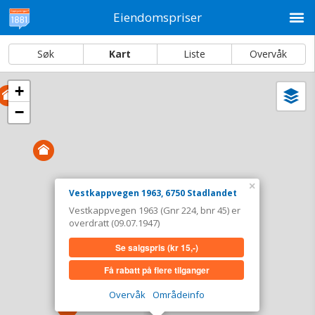
M
Eiendomspriser
Søk
Kart
Liste
Overvåk
+
Vi
Dato og sortering
−
i
ka
Vestkappvegen 1963, 6750 Stadlandet
Tinglyst
09.07.1947
Overdratt for
0,-
×
Vestkappvegen 1963, 6750 Stadlandet
Type
Uoppgitt. Gnr 224 - Bnr 45
Vestkappvegen 1963 (Gnr 224, bnr 45) er
overdratt (09.07.1947)
Se salgspris
(kr 15,-)
Se salgspris
(kr 15,-)
Få rabatt på flere tilganger
Få rabatt på flere tilganger
Overvåk område
Vis i kart
Overvåk
Områdeinfo