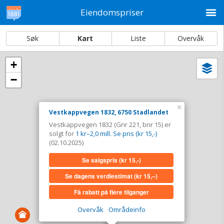
M
Eiendomspriser
Søk
Kart
Liste
Overvåk
+
Vi
Dato og sortering
−
i
ka
Vestkappvegen 1832, 6750 Stadlandet
×
Vestkappvegen 1832, 6750 Stadlandet
Tinglyst
02.10.2025
Vestkappvegen 1832 (Gnr 221, bnr 15) er
Solgt for
1 kr–2,0 mill. Se pris (kr 15,-)
solgt for
1 kr–2,0 mill. Se pris (kr 15,-)
Type
Bolig. Gnr 221 - Bnr 15
(02.10.2025)
Se salgspris
(kr 15,-)
Se salgspris
(kr 15,-)
Se dagens verdiestimat
(kr 15,–)
Se dagens verdiestimat
(kr 15,–)
Få rabatt på flere tilganger
Få rabatt på flere tilganger
Overvåk
Områdeinfo
Overvåk område
Vis i kart