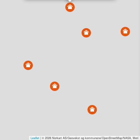
Vis alle eiendommer i kartet
Vis radon, kvikkleire, årlige trafikkdøgn eller flomfare i
kart
Overvåk og varsle om nye salg i området
Dato solgt er tinglyst dato. 1881 publiserer fortløpende mottatte data etter
endringer i offentlige registre.
Hva er salgspris og verdiestimat?
Om eiendomspriser
Kundeservice
Personvern og vilkår
Cookies
Nettstedskart
Tjenester fra
1881 Group
Prisradar
Tjenestetorget.no
Tfinans.no
Fixa
Fixa Håndverker
Leaflet
| © 2026 Norkart AS/Geovekst og kommunene/OpenStreetMap/NASA, Meti