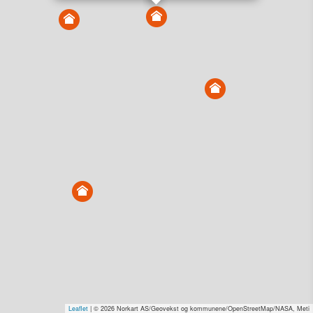
Vis alle eiendommer i kartet
Vis radon, kvikkleire, årlige trafikkdøgn eller flomfare i
kart
Overvåk og varsle om nye salg i området
Dato solgt er tinglyst dato. 1881 publiserer fortløpende mottatte data etter
endringer i offentlige registre.
Hva er salgspris og verdiestimat?
Om eiendomspriser
Kundeservice
Personvern og vilkår
Cookies
Nettstedskart
Tjenester fra
1881 Group
Prisradar
Tjenestetorget.no
Tfinans.no
Fixa
Fixa Håndverker
Leaflet
| © 2026 Norkart AS/Geovekst og kommunene/OpenStreetMap/NASA, Meti