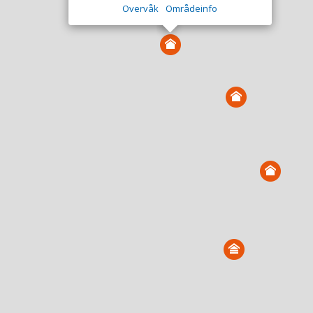
Overvåk
Områdeinfo