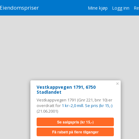
Eiendomspriser
Mine kjøp
Logg inn
Re
×
Vestkappvegen 1791, 6750
Stadlandet
Vestkappvegen 1791 (Gnr 221, bnr 10) er
overdratt for
1 kr–2,0 mill. Se pris (kr 15,-)
(21.06.2001)
Se salgspris
(kr 15,-)
Få rabatt på flere tilganger