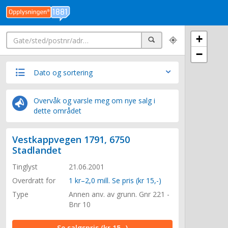
Søk
+
Søk
−
Dato og sortering
Overvåk og varsle meg om nye salg i
dette området
Vestkappvegen 1791, 6750
Stadlandet
Tinglyst
21.06.2001
Overdratt for
1 kr–2,0 mill. Se pris (kr 15,-)
Type
Annen anv. av grunn. Gnr 221 -
Bnr 10
Se salgspris
(kr 15,-)